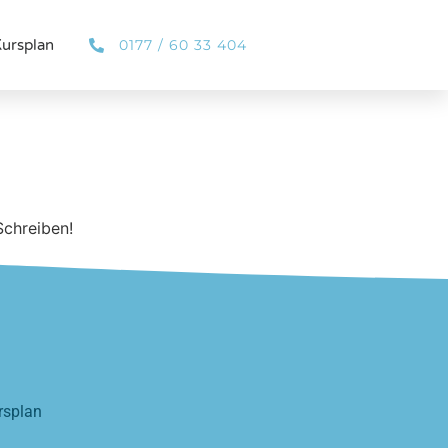
0177 / 60 33 404
ursplan
Schreiben!
rsplan